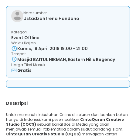
Narasumber
Ustadzah Irena Handono
Kategori
Event Offline
Waktu Kajian
Kamis, 19 April 2018 19:00 - 21:00
Tempat
Masjid BAITUL HIKMAH, Eastern Hills Regency
Harga Tiket Masuk
Gratis
Deskripsi
Untuk memenuhi kebutuhan Online di seluruh duni bahkan bukan
hanya di Indonesi, kami pesembahkan
CintaQuran Creative
Studio (CQCS)
sebuah kanal Sosial Media yang akan
menjawab semua Problematika dalam sudut pandang Islam.
CintaQuran Creative Studio (CQCS)
menyajikan konten