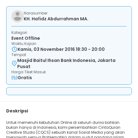
Narasumber
KH. Hafidz Abdurrahman MA.
Kategori
Event Offline
Waktu Kajian
Kamis, 03 November 2016 18:30 - 20:00
Tempat
Masjid Baitul Ihsan Bank Indonesia, Jakarta
Pusat
Harga Tiket Masuk
Gratis
Deskripsi
Untuk memenuhi kebutuhan Online di seluruh dunia bahkan
bukan hanya di Indonesia, kami persembahkan CintaQuran
Creative Studio (CQCS) sebuah kanal Sosial Media yang akan
menjawab semua Problematika dalam sudut pandang Islam.