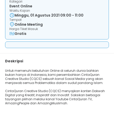
Kategori
Event Online
Waktu Kajian
Minggu, 01 Agustus 2021 09:00 - 11:00
Tempat
Online Meeting
Harga Tiket Masuk
Gratis
Deskripsi
Untuk memenuhi kebutuhan Online di seluruh dunia bahkan
bukan hanya di Indonesia, kami persembahkan CintaQuran
Creative Studio (CQCS) sebuah kanal Sosial Media yang akan
menjawab semua Problematika dalam sudut pandang Islam.
CintaQuran Creative Studio (CQCS) menyajikan konten Dakwah
Digital yang Kreatif, Inspiratif dan Inovatif. Saksikan berbagai
tayangan pilihan melalui kanal Youtube CintaQuran TV,
AmazingPeople dan AmazingMuslimah.