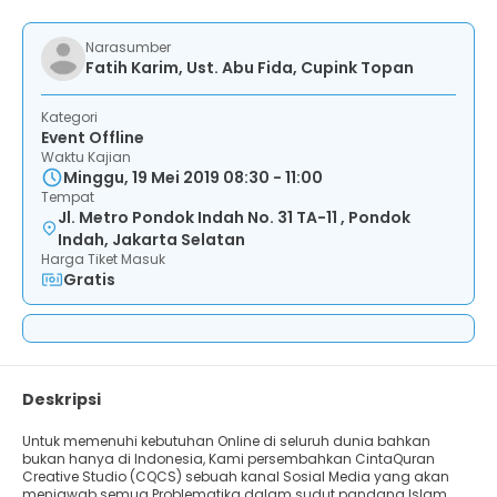
Narasumber
Fatih Karim, Ust. Abu Fida, Cupink Topan
Kategori
Event Offline
Waktu Kajian
Minggu, 19 Mei 2019 08:30 - 11:00
Tempat
Jl. Metro Pondok Indah No. 31 TA-11 , Pondok
Indah, Jakarta Selatan
Harga Tiket Masuk
Gratis
Deskripsi
Untuk memenuhi kebutuhan Online di seluruh dunia bahkan
bukan hanya di Indonesia, Kami persembahkan CintaQuran
Creative Studio (CQCS) sebuah kanal Sosial Media yang akan
menjawab semua Problematika dalam sudut pandang Islam.